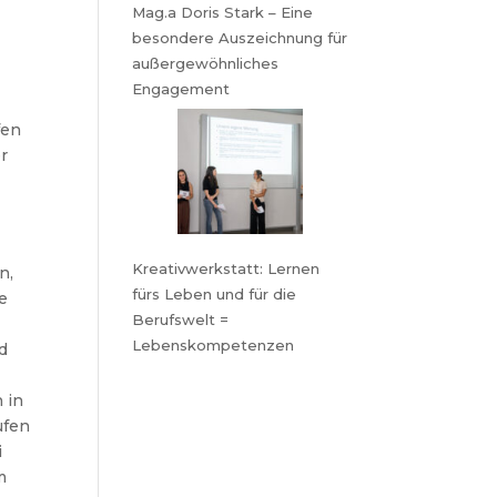
Mag.a Doris Stark – Eine
besondere Auszeichnung für
außergewöhnliches
Engagement
fen
er
Kreativwerkstatt: Lernen
n,
fürs Leben und für die
ee
Berufswelt =
Lebenskompetenzen
nd
n in
ufen
i
m