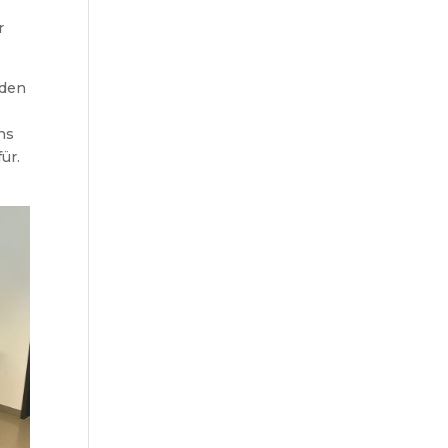
r
 den
ns
ür.