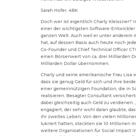
Sarah Hofer. 4BK
Doch wer ist eigentlich Charly Kleissner?
einer der wichtigsten Software-Entwickler in
ganzen Welt. Auch weil er unter anderem 
hat, auf dessen Basis auch heute noch jede
Co-Founder und Chief Technical Officer CT
einen Börsenwert von ca. drei Milliarden D
Milliarden Dollar übernommen.
Charly und seine amerikanische Frau Lisa w
dass sie genug Geld für sich und ihre beid
einer gemeinnützigen Foundation, die in S
realisieren. Besagter Consultant versicher
dabei gleichzeitig auch Geld zu verdiene
engagiert, der sehr wohl daran glaubte, dass
ihr zweites Leben: Von den vielen Millione
lukriert hatten, steckten sie 10 Millionen 
weitere Organisationen für Social Impact I