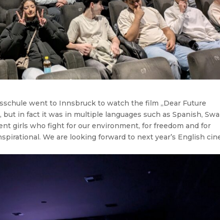
elsschule went to Innsbruck to watch the film „Dear Future
 but in fact it was in multiple languages such as Spanish, Swa
ent girls who fight for our environment, for freedom and for
nspirational. We are looking forward to next year’s English ci