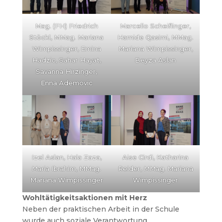
Mag. (FH) Friedrich
Marcello Scheiflinger,
Stöckl, MMag. Mariana
Hamide Qasimi, MMag.
Wimpissinger, Emina
Mariana Wimpissinger,
Hadzic, Sahar Hayat,
Beyza Aslan
Savanna Hirzinger,
Enna Ademovic
Izel Aslan, Hala Zaza,
Aise Cirdi, Katharina
Maria Ibrahim, MMag.
Reider, MMag. Mariana
Mariana Wimpissinger
Wimpissinger
Wohltätigkeitsaktionen mit Herz
Neben der praktischen Arbeit in der Schule
wurde auch soziale Verantwortung