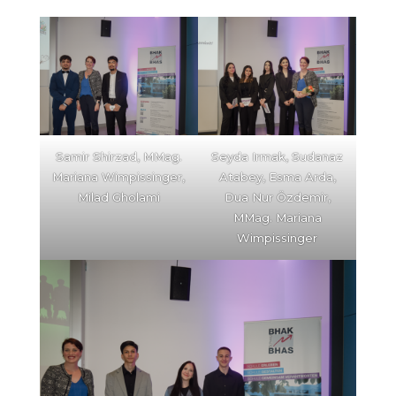
Seyda Irmak, Sudanaz
Samir Shirzad, MMag.
Atabey, Esma Arda,
Mariana Wimpissinger,
Dua Nur Özdemir,
Milad Gholami
MMag. Mariana
Wimpissinger