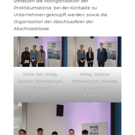
umfassen die
Mitorganisation der
Praktikumsbörse
, bei der Kontakte zu
Unternehmen geknüpft werden, sowie die
Organisation der Abschlussfeier der
Abschlussklasse
.
Zehra Cali, MMag.
MMag. Mariana
Mariana Wimpissinger,
Wimpissinger, Vanessa
Hazal Arda
Eder, Gabriel
Karamatic